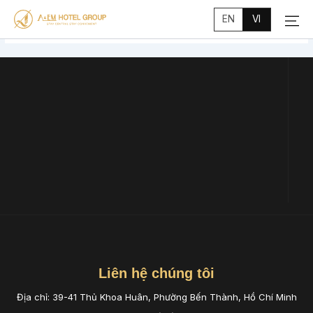
Main
Nhảy
Menu
EN
VI
tới
nội
dung
Liên hệ chúng tôi
Địa chỉ: 39-41 Thủ Khoa Huân, Phường Bến Thành, Hồ Chí Minh