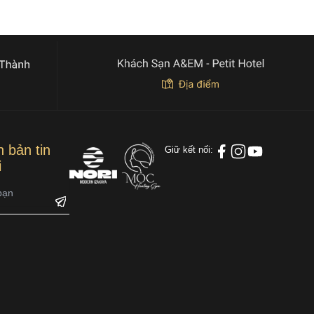
 bản tin
Giữ kết nối:
i