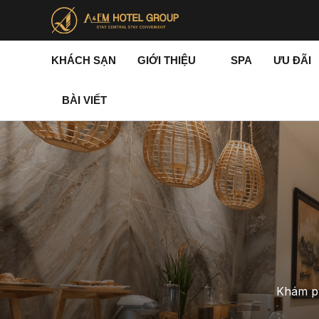
Nhảy
tới
nội
dung
KHÁCH SẠN
GIỚI THIỆU
SPA
ƯU ĐÃI
BÀI VIẾT
Khám ph