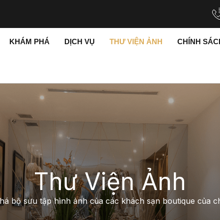
KHÁM PHÁ
DỊCH VỤ
THƯ VIỆN ẢNH
CHÍNH SÁ
Thư Viện Ảnh
á bộ sưu tập hình ảnh của các khách sạn boutique của ch