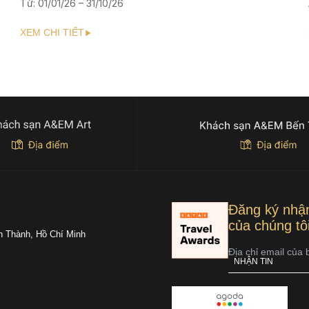
Từ: 01/01/26 – 31/10/26
XEM CHI TIẾT
Đăng ký nhận
của chúng tô
n Thành, Hồ Chí Minh