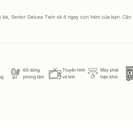
n bè, Senior Deluxe Twin sẽ ở ngay con hẻm của bạn. Că
Đồ dùng
Truyền hình
Máy phát
ng
phòng tắm
vệ tinh
hiện khói