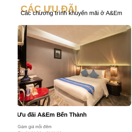
CÁC ƯU ĐÃI
Các chương trình khuyến mãi ở A&Em
Ưu đãi A&Em Bến Thành
Giảm giá mỗi đêm