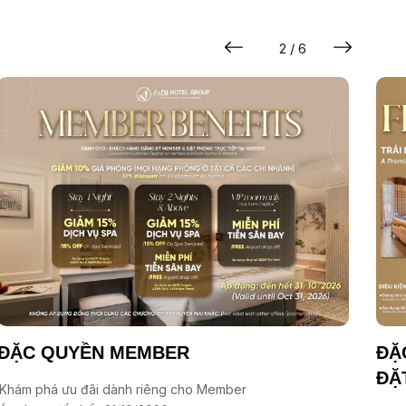
2 / 6
ĐẶC QUYỀN MEMBER
ĐẶ
ĐẶ
Khám phá ưu đãi dành riêng cho Member