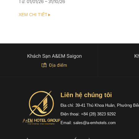
Từ: 01/01/26 – 31/10/26
XEM CHI TIẾT
Liên hệ chúng tôi
Địa chỉ: 39-41 Thủ Khoa Huân, Phường Bế
Điện thoại: +84 (28) 3823 9292
Email: sales@a-emhotels.com