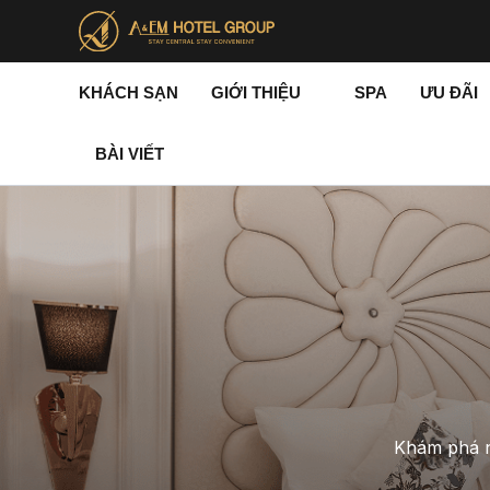
Nhảy
tới
nội
dung
KHÁCH SẠN
GIỚI THIỆU
SPA
ƯU ĐÃI
BÀI VIẾT
Khám phá n