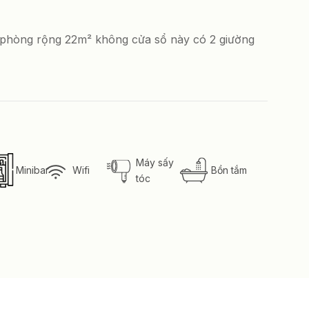
n phòng rộng 22m² không cửa sổ này có 2 giường
Máy sấy
Minibar
Wifi
Bồn tắm
tóc