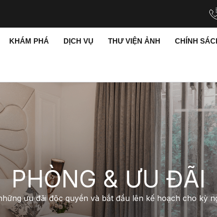
KHÁM PHÁ
DỊCH VỤ
THƯ VIỆN ẢNH
CHÍNH SÁ
PHÒNG & ƯU ĐÃI
hững ưu đãi độc quyền và bắt đầu lên kế hoạch cho kỳ ng