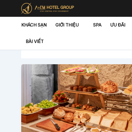
Nhảy
tới
nội
dung
KHÁCH SẠN
GIỚI THIỆU
SPA
ƯU ĐÃI
NHÀ HÀNG
BÀI VIẾT