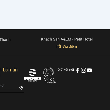
 bản tin
Giữ kết nối:
i