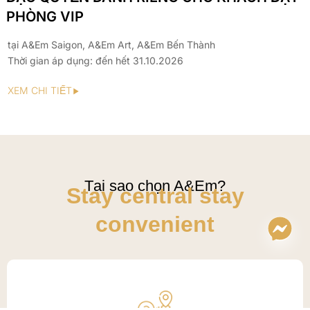
PHÒNG VIP
tại A&Em Saigon, A&Em Art, A&Em Bến Thành
Thời gian áp dụng: đến hết 31.10.2026
XEM CHI TIẾT
Tại sao chọn A&Em?
Stay central stay
convenient