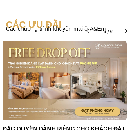
CÁC ƯU ĐÃI
Các chương trình khuyến mãi ở A&Em
5 / 6
ĐẶC QUYỀN DÀNH RIÊNG CHO KHÁCH ĐẶT